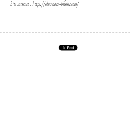
Site internet : 
https://alexandra-besnier.com/
Ce site est construit avec Strikingly.