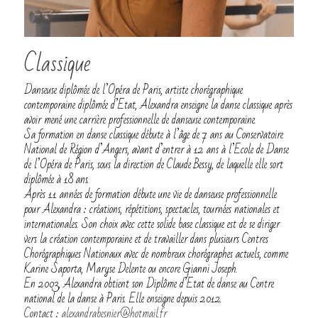
A propos de Dyade
Jonathan Briand
Pilates
Danièle Toumelin
Danse
L'association
POWERED BY
Classique
Charlyse Orgebin
Yoga
Nous contacter
Danseuse diplômée de l’Opéra de Paris, artiste chorégraphique 
contemporaine diplômée d’Etat, Alexandra enseigne la danse classique après 
Manon Thomas
Conditions générales
avoir mené une carrière professionnelle de danseuse contemporaine.
Sa formation en danse classique débute à l’âge de 7 ans au Conservatoire 
National de Région d’Angers, avant d’entrer à 12 ans à l’Ecole de Danse 
Aurélie Dugué
Statuts-Dyade
de l’Opéra de Paris, sous la direction de Claude Bessy, de laquelle elle sort 
diplômée à 18 ans. 
Ivan Stanimirovic
Réservation Pilates en ligne
Après 11 années de formation débute une vie de danseuse professionnelle 
pour Alexandra : créations, répétitions, spectacles, tournées nationales et 
internationales. Son choix avec cette solide base classique est de se diriger 
Alexandra Besnier
vers la création contemporaine et de travailler dans plusieurs Centres 
Chorégraphiques Nationaux avec de nombreux chorégraphes actuels, comme 
Marie-Laure Moreau
Karine Saporta, Maryse Delente ou encore Gianni Joseph.  
En 2003, Alexandra obtient son Diplôme d’Etat de danse au Centre 
national de la danse à Paris. Elle enseigne depuis 2012. 
Contact : 
alexandrabesnier@hotmail.fr