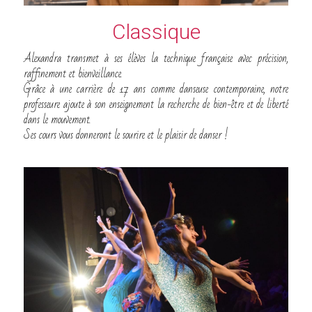
A propos de Dyade
Jonathan Briand
Pilates
Classique
Danièle Toumelin
Danse
L'association
POWERED BY
Alexandra transmet à ses élèves la technique française avec précision, 
raffinement et bienveillance.
Charlyse Orgebin
Yoga
Nous contacter
Grâce à une carrière de 17 ans comme danseuse contemporaine, notre 
professeure ajoute à son enseignement la recherche de bien-être et de liberté 
Manon Thomas
Conditions générales
dans le mouvement.
Ses cours vous donneront le sourire et le plaisir de danser !
Aurélie Dugué
Statuts-Dyade
Ivan Stanimirovic
Réservation Pilates en ligne
Alexandra Besnier
Marie-Laure Moreau