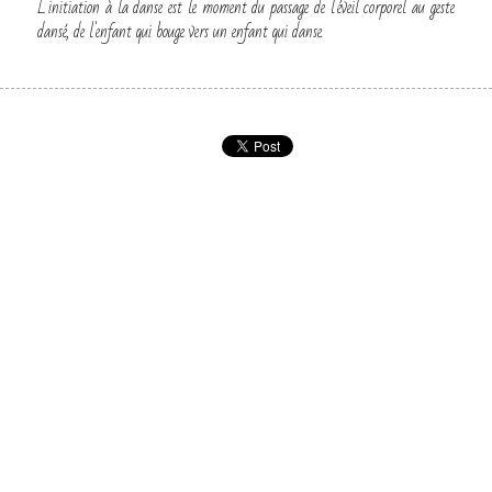
L'initiation à la danse est le moment du passage de l'éveil corporel au geste 
dansé, de l'enfant qui bouge vers un enfant qui danse.
Ce site est construit avec Strikingly.
CREATE A SITE WITH
Créez votre site Web GRATUIT dès aujourd'hui !